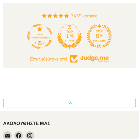
3455 κριτικές
132
55
Επαληθεύτηκε από
ΑΚΟΛΟΥΘΉΣΤΕ ΜΑΣ
Email