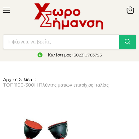
Καλέστε μας +302310783795
Αρχική Σελίδα
TOF 1100-300H Πλύντης ματιών επιτοίχιος Ιταλίας