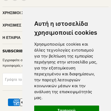
Horosimansi
ΧΡΉΣΙΜΟΙ ΣΎΝΔΕΣΜΟΙ
Αυτή η ιστοσελίδα
ΧΡΉΣΙΜΕΣ ΠΛΗΡΟΦΟΡΊΕΣ
χρησιμοποιεί cookies
Η ΕΤΑΙΡΊΑ
Χρησιμοποιούμε cookies και
άλλες τεχνολογίες εντοπισμού
SUBSCRIBE
για την βελτίωση της εμπειρίας
Eγγραφείτε στα newsletters μας για να ενημερώνεστε πρώτοι για
περιήγησης στην ιστοσελίδα μας,
προσφορές και νέα προϊόντα.
για την εξατομίκευση
περιεχομένου και διαφημίσεων,
Sign Up
Γράψτε το Email σας
την παροχή λειτουργιών
κοινωνικών μέσων και την
ανάλυση της επισκεψιμότητάς
μας.
Συμφωνώ