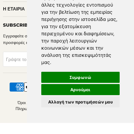
άλλες τεχνολογίες εντοπισμού
Η ΕΤΑΙΡΊΑ
για την βελτίωση της εμπειρίας
περιήγησης στην ιστοσελίδα μας,
SUBSCRIBE
για την εξατομίκευση
περιεχομένου και διαφημίσεων,
Eγγραφείτε στα newsletters μας για να ενημερώνεστε πρώτοι για
την παροχή λειτουργιών
προσφορές και νέα προϊόντα.
κοινωνικών μέσων και την
ανάλυση της επισκεψιμότητάς
Sign Up
Γράψτε το Email σας
μας.
Συμφωνώ
Αρνούμαι
Αλλαγή των προτιμήσεών μου
Όροι Χρήσης & Προυποθέσεις
Πολιτική Απορρήτου
Πληρωμές - Αποστολές
Πληροφορίες Διαθεσιμότητας
Αλλαγές & Επιστροφές Προϊόντων
Copyright & Copy; Horosimansi 2026.
Με την υποστήριξη της Shopify